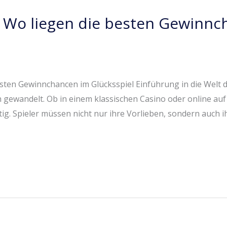
ne Wo liegen die besten Gewinn
esten Gewinnchancen im Glücksspiel Einführung in die Welt d
h gewandelt. Ob in einem klassischen Casino oder online auf 
ältig. Spieler müssen nicht nur ihre Vorlieben, sondern auch