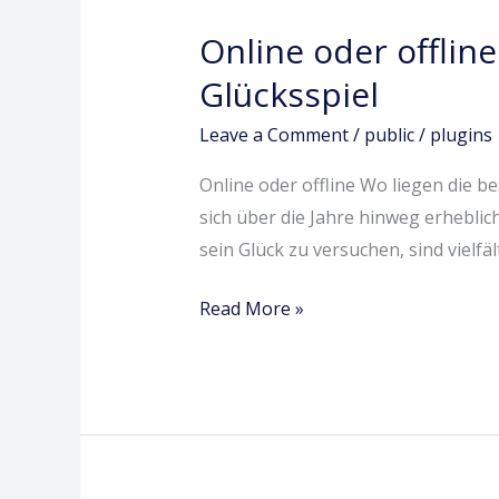
Online oder offli
Online
oder
Glücksspiel
offline
Leave a Comment
/
public
/
plugins
Wo
liegen
Online oder offline Wo liegen die b
die
sich über die Jahre hinweg erheblic
besten
sein Glück zu versuchen, sind vielf
Gewinnchancen
im
Read More »
Glücksspiel