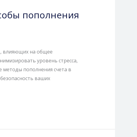
особы пополнения
в, влияющих на общее
инимизировать уровень стресса,
е методы пополнения счета в
 безопасность ваших