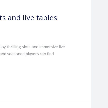
s and live tables
oy thrilling slots and immersive live
 and seasoned players can find