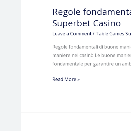
Regole fondamental
Regole
fondamentali
Superbet Casino
di
Leave a Comment
/
Table Games Su
buone
maniere
Regole fondamentali di buone manie
nei
maniere nei casinò Le buone manier
casinò
fondamentale per garantire un ambien
guida
pratica
Read More »
di
Superbet
Casino