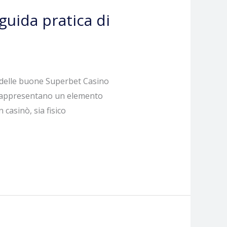
uida pratica di
 delle buone Superbet Casino
 rappresentano un elemento
casinò, sia fisico