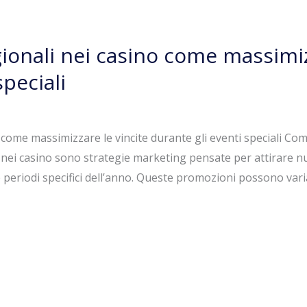
ionali nei casino come massimiz
speciali
 come massimizzare le vincite durante gli eventi speciali C
 nei casino sono strategie marketing pensate per attirare n
nte periodi specifici dell’anno. Queste promozioni possono va