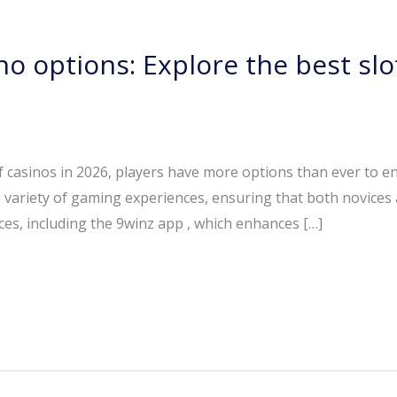
o options: Explore the best slot
f casinos in 2026, players have more options than ever to enj
ve variety of gaming experiences, ensuring that both novices
ces, including the 9winz app , which enhances […]