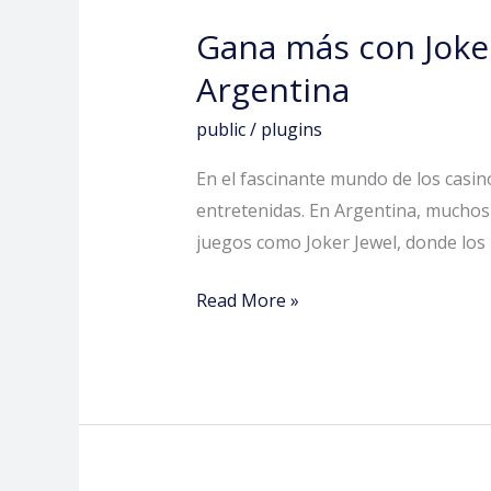
Gana más con Joker
Gana
más
Argentina
con
public
/
plugins
Joker
Jewel:
En el fascinante mundo de los casi
los
entretenidas. En Argentina, muchos
mejores
juegos como Joker Jewel, donde los
consejos
para
Read More »
jugar
gratis
en
Argentina