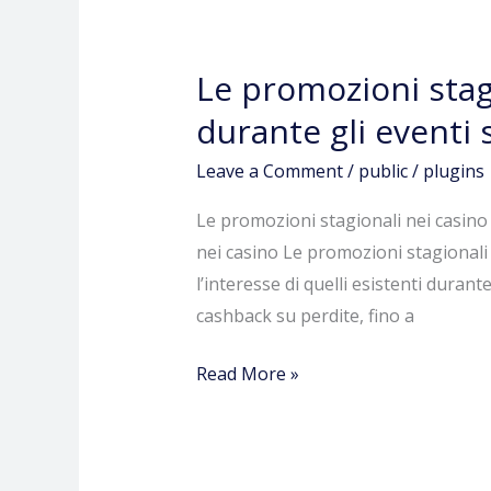
Le promozioni stag
Le
promozioni
durante gli eventi 
stagionali
Leave a Comment
/
public
/
plugins
nei
casino
Le promozioni stagionali nei casino
come
nei casino Le promozioni stagionali
massimizzare
l’interesse di quelli esistenti dura
le
cashback su perdite, fino a
vincite
durante
Read More »
gli
eventi
speciali