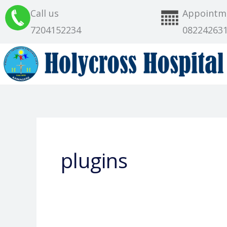
Skip
Call us
Appointm
to
7204152234
08224263
content
plugins