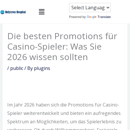
Skip
Menu
to
Powered by
Translate
content
Die besten Promotions für
Casino-Spieler: Was Sie
2026 wissen sollten
/
public
/ By
plugins
Im Jahr 2026 haben sich die Promotions für Casino-
Spieler weiterentwickelt und bieten ein aufregendes
Spektrum an Möglichkeiten, um das Spielerlebnis zu
verbessern. Ob durch Willkommensboni, Freispiele