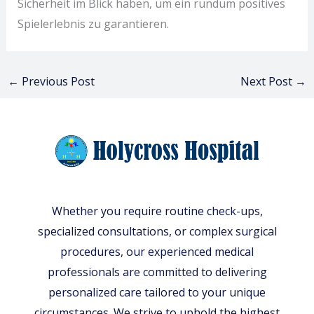
Sicherheit im Blick haben, um ein rundum positives
Spielerlebnis zu garantieren.
←
Previous Post
Next Post
→
Whether you require routine check-ups,
specialized consultations, or complex surgical
procedures, our experienced medical
professionals are committed to delivering
personalized care tailored to your unique
circumstances. We strive to uphold the highest