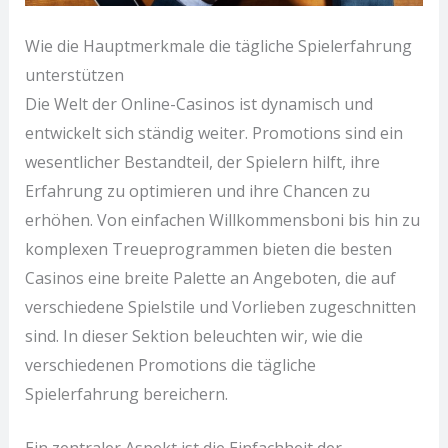
Wie die Hauptmerkmale die tägliche Spielerfahrung
unterstützen
Die Welt der Online-Casinos ist dynamisch und
entwickelt sich ständig weiter. Promotions sind ein
wesentlicher Bestandteil, der Spielern hilft, ihre
Erfahrung zu optimieren und ihre Chancen zu
erhöhen. Von einfachen Willkommensboni bis hin zu
komplexen Treueprogrammen bieten die besten
Casinos eine breite Palette an Angeboten, die auf
verschiedene Spielstile und Vorlieben zugeschnitten
sind. In dieser Sektion beleuchten wir, wie die
verschiedenen Promotions die tägliche
Spielerfahrung bereichern.