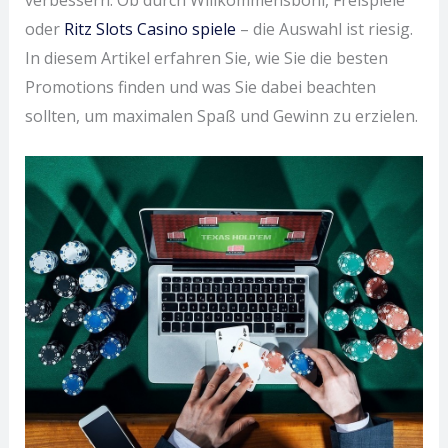
oder
Ritz Slots Casino spiele
– die Auswahl ist riesig.
In diesem Artikel erfahren Sie, wie Sie die besten
Promotions finden und was Sie dabei beachten
sollten, um maximalen Spaß und Gewinn zu erzielen.