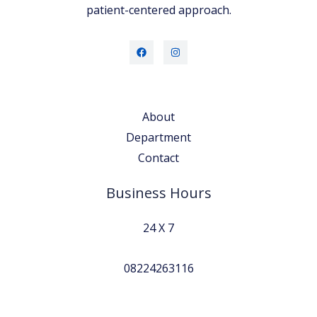
patient-centered approach.
About
Department
Contact
Business Hours
24 X 7
08224263116