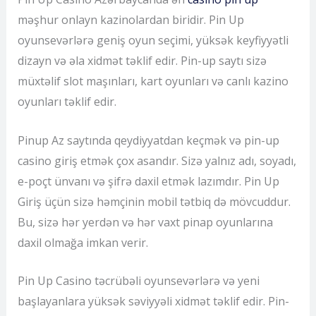
məşhur onlayn kazinolardan biridir. Pin Up
oyunsevərlərə geniş oyun seçimi, yüksək keyfiyyətli
dizayn və əla xidmət təklif edir. Pin-up saytı sizə
müxtəlif slot maşınları, kart oyunları və canlı kazino
oyunları təklif edir.
Pinup Az saytında qeydiyyatdan keçmək və pin-up
casino giriş etmək çox asandır. Sizə yalnız adı, soyadı,
e-poçt ünvanı və şifrə daxil etmək lazımdır. Pin Up
Giriş üçün sizə həmçinin mobil tətbiq də mövcuddur.
Bu, sizə hər yerdən və hər vaxt pinap oyunlarına
daxil olmağa imkan verir.
Pin Up Casino təcrübəli oyunsevərlərə və yeni
başlayanlara yüksək səviyyəli xidmət təklif edir. Pin-