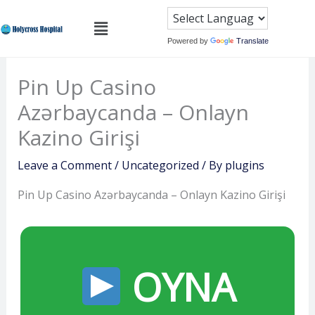
Skip
Menu
to
Powered by
Translate
content
Pin Up Casino
Azərbaycanda – Onlayn
Kazino Girişi
Leave a Comment
/
Uncategorized
/ By
plugins
Pin Up Casino Azərbaycanda – Onlayn Kazino Girişi
OYNA