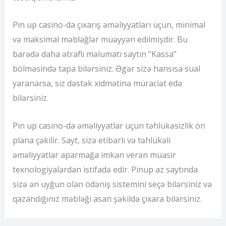
Pin up casino-da çıxarış əməliyyatları üçün, minimal
və maksimal məbləğlər müəyyən edilmişdir. Bu
barədə daha ətraflı məlumatı saytın “Kassa”
bölməsində tapa bilərsiniz. Əgər sizə hansısa sual
yaranarsa, siz dəstək xidmətinə müraciət edə
bilərsiniz.
Pin up casino-da əməliyyatlar üçün təhlükəsizlik ön
plana çəkilir. Sayt, sizə etibarlı və təhlükəli
əməliyyatlar aparmağa imkan verən müasir
texnologiyalardan istifadə edir. Pinup az saytında
sizə ən uyğun olan ödəniş sistemini seçə bilərsiniz və
qazandığınız məbləği asan şəkildə çıxara bilərsiniz.