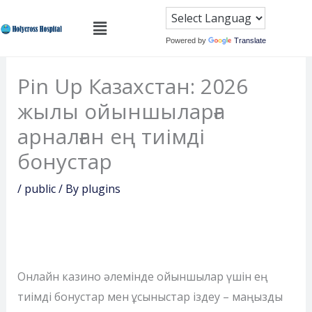
Skip
Menu
to
Powered by
Translate
content
Pin Up Казахстан: 2026
жылы ойыншыларға
арналған ең тиімді
бонустар
/
public
/ By
plugins
Онлайн казино әлемінде ойыншылар үшін ең
тиімді бонустар мен ұсыныстар іздеу – маңызды