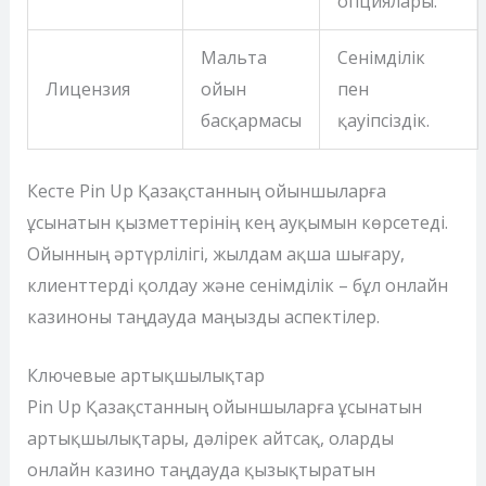
опциялары.
Мальта
Сенімділік
Лицензия
ойын
пен
басқармасы
қауіпсіздік.
Кесте Pin Up Қазақстанның ойыншыларға
ұсынатын қызметтерінің кең ауқымын көрсетеді.
Ойынның әртүрлілігі, жылдам ақша шығару,
клиенттерді қолдау және сенімділік – бұл онлайн
казиноны таңдауда маңызды аспектілер.
Ключевые артықшылықтар
Pin Up Қазақстанның ойыншыларға ұсынатын
артықшылықтары, дәлірек айтсақ, оларды
онлайн казино таңдауда қызықтыратын