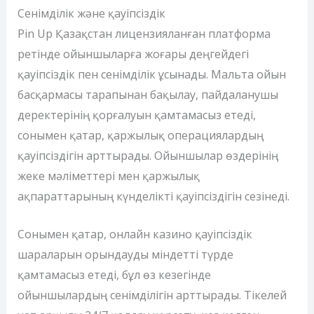
Сенімділік және қауіпсіздік
Pin Up Қазақстан лицензияланған платформа
ретінде ойыншыларға жоғары деңгейдегі
қауіпсіздік пен сенімділік ұсынады. Мальта ойын
басқармасы тарапынан бақылау, пайдаланушы
деректерінің қорғалуын қамтамасыз етеді,
сонымен қатар, қаржылық операциялардың
қауіпсіздігін арттырады. Ойыншылар өздерінің
жеке мәліметтері мен қаржылық
ақпараттарының күнделікті қауіпсіздігін сезінеді.
Сонымен қатар, онлайн казино қауіпсіздік
шараларын орындауды міндетті түрде
қамтамасыз етеді, бұл өз кезегінде
ойыншылардың сенімділігін арттырады. Тікелей