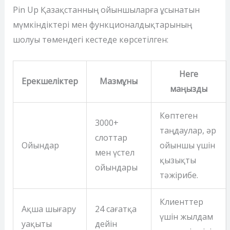
Pin Up Қазақстанның ойыншыларға ұсынатын
мүмкіндіктері мен функционалдықтарының
шолуы төмендегі кестеде көрсетілген:
Неге
Ерекшеліктер
Мазмұны
маңызды
Көптеген
3000+
таңдаулар, әр
слоттар
Ойындар
ойыншы үшін
мен үстел
қызықты
ойындары
тәжірибе.
Клиенттер
Ақша шығару
24 сағатқа
үшін жылдам
уақыты
дейін