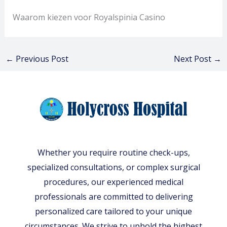
Waarom kiezen voor Royalspinia Casino
←
Previous Post
Next Post
→
Whether you require routine check-ups,
specialized consultations, or complex surgical
procedures, our experienced medical
professionals are committed to delivering
personalized care tailored to your unique
circumstances. We strive to uphold the highest