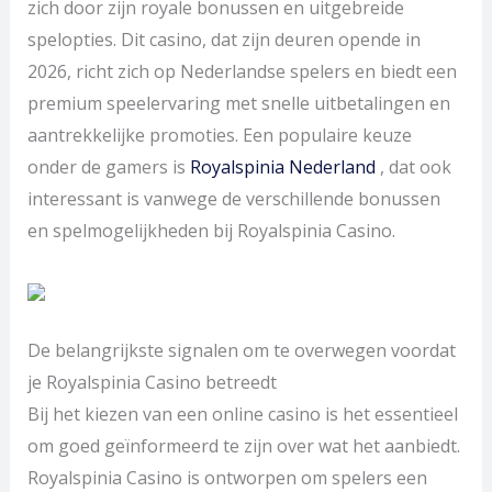
zich door zijn royale bonussen en uitgebreide
spelopties. Dit casino, dat zijn deuren opende in
2026, richt zich op Nederlandse spelers en biedt een
premium speelervaring met snelle uitbetalingen en
aantrekkelijke promoties. Een populaire keuze
onder de gamers is
Royalspinia Nederland
, dat ook
interessant is vanwege de verschillende bonussen
en spelmogelijkheden bij Royalspinia Casino.
De belangrijkste signalen om te overwegen voordat
je Royalspinia Casino betreedt
Bij het kiezen van een online casino is het essentieel
om goed geïnformeerd te zijn over wat het aanbiedt.
Royalspinia Casino is ontworpen om spelers een