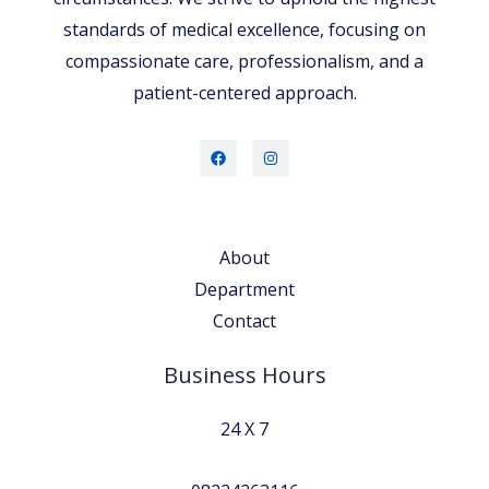
standards of medical excellence, focusing on
compassionate care, professionalism, and a
patient-centered approach.
About
Department
Contact
Business Hours
24 X 7