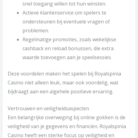
snel toegang willen tot hun winsten.
Actieve klantenservice om spelers te
ondersteunen bij eventuele vragen of
problemen.
Regelmatige promoties, zoals wekelijkse
cashback en reload bonussen, die extra
waarde toevoegen aan je speelsessies.
Deze voordelen maken het spelen bij Royalspinia
Casino niet alleen leuk, maar ook voordelig, wat
bijdraagt aan een algehele positieve ervaring.
Vertrouwen en veiligheidsaspecten
Een belangrijke overweging bij online gokken is de
veiligheid van je gegevens en financiën. Royalspinia
Casino heeft een sterke focus op veiligheid en