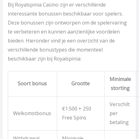
Bij Royalspinia Casino zijn er verschillende
interessante bonussen beschikbaar voor spelers.
Deze bonussen zijn ontworpen om de spelervaring
te verbeteren en kunnen aanzienlijke voordelen
bieden. Hieronder vind je een overzicht van de
verschillende bonustypes die momenteel
beschikbaar zijn bij Royalspinia:
Minimale
Soort bonus
Grootte
storting
Verschilt
€1.500 + 250
Welkomstbonus
per
Free Spins
betaling
Withdrawal
Minimale