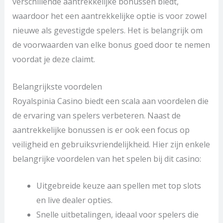
verschillende aantrekkelijke bonussen biedt,
waardoor het een aantrekkelijke optie is voor zowel
nieuwe als gevestigde spelers. Het is belangrijk om
de voorwaarden van elke bonus goed door te nemen
voordat je deze claimt.
Belangrijkste voordelen
Royalspinia Casino biedt een scala aan voordelen die
de ervaring van spelers verbeteren. Naast de
aantrekkelijke bonussen is er ook een focus op
veiligheid en gebruiksvriendelijkheid. Hier zijn enkele
belangrijke voordelen van het spelen bij dit casino:
Uitgebreide keuze aan spellen met top slots
en live dealer opties.
Snelle uitbetalingen, ideaal voor spelers die