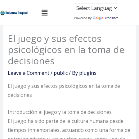
Skip
Menu
to
Powered by
Translate
content
El juego y sus efectos
psicológicos en la toma de
decisiones
Leave a Comment
/
public
/ By
plugins
El juego y sus efectos psicológicos en la toma de
decisiones
Introducción al juego y la toma de decisiones
El juego ha sido parte de la cultura humana desde
tiempos inmemoriales, actuando como una forma de
entretenimiento y, en muchos casos, como una vía