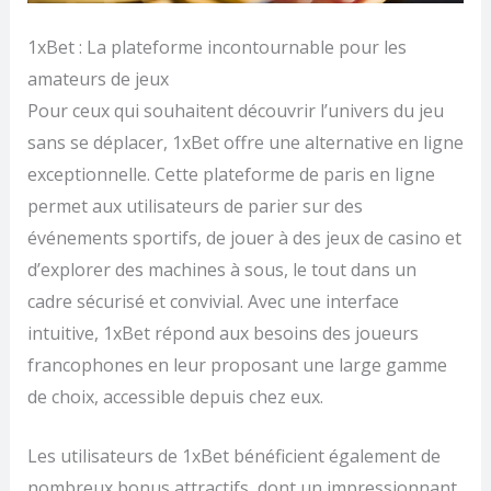
1xBet : La plateforme incontournable pour les
amateurs de jeux
Pour ceux qui souhaitent découvrir l’univers du jeu
sans se déplacer, 1xBet offre une alternative en ligne
exceptionnelle. Cette plateforme de paris en ligne
permet aux utilisateurs de parier sur des
événements sportifs, de jouer à des jeux de casino et
d’explorer des machines à sous, le tout dans un
cadre sécurisé et convivial. Avec une interface
intuitive, 1xBet répond aux besoins des joueurs
francophones en leur proposant une large gamme
de choix, accessible depuis chez eux.
Les utilisateurs de 1xBet bénéficient également de
nombreux bonus attractifs, dont un impressionnant