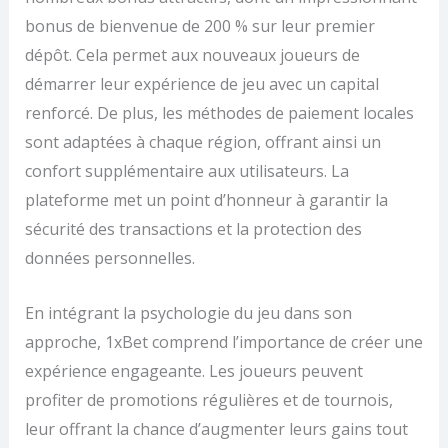
bonus de bienvenue de 200 % sur leur premier
dépôt. Cela permet aux nouveaux joueurs de
démarrer leur expérience de jeu avec un capital
renforcé. De plus, les méthodes de paiement locales
sont adaptées à chaque région, offrant ainsi un
confort supplémentaire aux utilisateurs. La
plateforme met un point d’honneur à garantir la
sécurité des transactions et la protection des
données personnelles.
En intégrant la psychologie du jeu dans son
approche, 1xBet comprend l’importance de créer une
expérience engageante. Les joueurs peuvent
profiter de promotions régulières et de tournois,
leur offrant la chance d’augmenter leurs gains tout