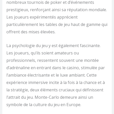
nombreux tournois de poker et d’événements
prestigieux, renforçant ainsi sa réputation mondiale.
Les joueurs expérimentés apprécient
particulièrement les tables de jeu haut de gamme qui
offrent des mises élevées.
La psychologie du jeu y est également fascinante.
Les joueurs, qu’ils soient amateurs ou
professionnels, ressentent souvent une montée
d’adrénaline en entrant dans le casino, stimulée par
l’ambiance électrisante et le luxe ambiant. Cette
expérience immersive incite à la fois à la chance et à
la stratégie, deux éléments cruciaux qui définissent
l’attrait du jeu. Monte-Carlo demeure ainsi un
symbole de la culture du jeu en Europe.