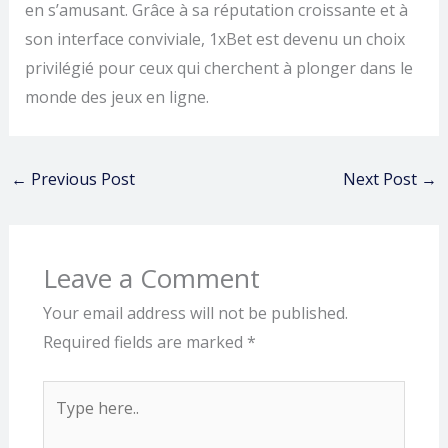
en s’amusant. Grâce à sa réputation croissante et à
son interface conviviale, 1xBet est devenu un choix
privilégié pour ceux qui cherchent à plonger dans le
monde des jeux en ligne.
←
Previous Post
Next Post
→
Leave a Comment
Your email address will not be published.
Required fields are marked
*
Type
here..