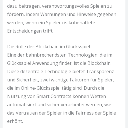
dazu beitragen, verantwortungsvolles Spielen zu
fördern, indem Warnungen und Hinweise gegeben
werden, wenn ein Spieler risikobehaftete
Entscheidungen trifft.
Die Rolle der Blockchain im Glücksspiel
Eine der bahnbrechendsten Technologien, die im
Glücksspiel Anwendung findet, ist die Blockchain.
Diese dezentrale Technologie bietet Transparenz
und Sicherheit, zwei wichtige Faktoren für Spieler,
die im Online-Glücksspiel tätig sind. Durch die
Nutzung von Smart Contracts können Wetten
automatisiert und sicher verarbeitet werden, was
das Vertrauen der Spieler in die Fairness der Spiele
erhöht.