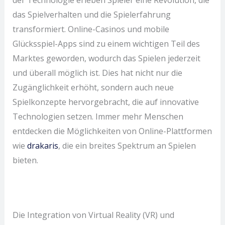
das Spielverhalten und die Spielerfahrung
transformiert. Online-Casinos und mobile
Glücksspiel-Apps sind zu einem wichtigen Teil des
Marktes geworden, wodurch das Spielen jederzeit
und überall möglich ist. Dies hat nicht nur die
Zugänglichkeit erhöht, sondern auch neue
Spielkonzepte hervorgebracht, die auf innovative
Technologien setzen. Immer mehr Menschen
entdecken die Möglichkeiten von Online-Plattformen
wie
drakaris
, die ein breites Spektrum an Spielen
bieten.
Die Integration von Virtual Reality (VR) und