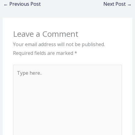
←
Previous Post
Next Post
→
Leave a Comment
Your email address will not be published.
Required fields are marked
*
Type
here..