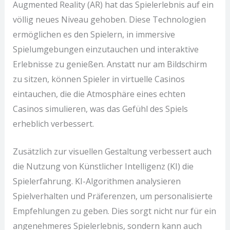
Augmented Reality (AR) hat das Spielerlebnis auf ein
völlig neues Niveau gehoben. Diese Technologien
ermöglichen es den Spielern, in immersive
Spielumgebungen einzutauchen und interaktive
Erlebnisse zu genießen. Anstatt nur am Bildschirm
zu sitzen, können Spieler in virtuelle Casinos
eintauchen, die die Atmosphäre eines echten
Casinos simulieren, was das Gefühl des Spiels
erheblich verbessert.
Zusätzlich zur visuellen Gestaltung verbessert auch
die Nutzung von Künstlicher Intelligenz (KI) die
Spielerfahrung. KI-Algorithmen analysieren
Spielverhalten und Präferenzen, um personalisierte
Empfehlungen zu geben. Dies sorgt nicht nur für ein
angenehmeres Spielerlebnis, sondern kann auch