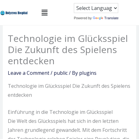
Skip
Menu
to
Powered by
Translate
content
Technologie im Glücksspiel
Die Zukunft des Spielens
entdecken
Leave a Comment
/
public
/ By
plugins
Technologie im Glücksspiel Die Zukunft des Spielens
entdecken
Einführung in die Technologie im Glücksspiel
Die Welt des Glücksspiels hat sich in den letzten
Jahren grundlegend gewandelt. Mit dem Fortschritt
der Technologie erleben Spieler eine Revolution, die