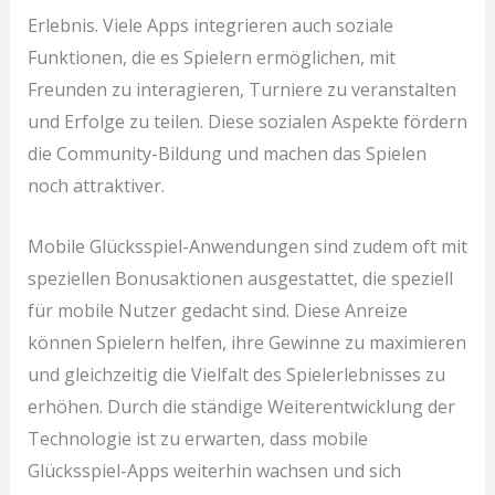
Erlebnis. Viele Apps integrieren auch soziale
Funktionen, die es Spielern ermöglichen, mit
Freunden zu interagieren, Turniere zu veranstalten
und Erfolge zu teilen. Diese sozialen Aspekte fördern
die Community-Bildung und machen das Spielen
noch attraktiver.
Mobile Glücksspiel-Anwendungen sind zudem oft mit
speziellen Bonusaktionen ausgestattet, die speziell
für mobile Nutzer gedacht sind. Diese Anreize
können Spielern helfen, ihre Gewinne zu maximieren
und gleichzeitig die Vielfalt des Spielerlebnisses zu
erhöhen. Durch die ständige Weiterentwicklung der
Technologie ist zu erwarten, dass mobile
Glücksspiel-Apps weiterhin wachsen und sich