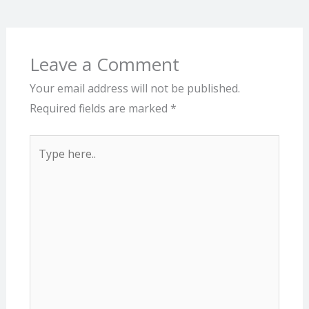
Leave a Comment
Your email address will not be published.
Required fields are marked
*
Type
here..