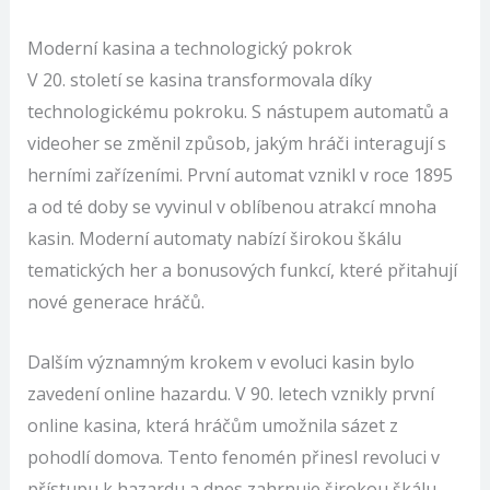
Moderní kasina a technologický pokrok
V 20. století se kasina transformovala díky
technologickému pokroku. S nástupem automatů a
videoher se změnil způsob, jakým hráči interagují s
herními zařízeními. První automat vznikl v roce 1895
a od té doby se vyvinul v oblíbenou atrakcí mnoha
kasin. Moderní automaty nabízí širokou škálu
tematických her a bonusových funkcí, které přitahují
nové generace hráčů.
Dalším významným krokem v evoluci kasin bylo
zavedení online hazardu. V 90. letech vznikly první
online kasina, která hráčům umožnila sázet z
pohodlí domova. Tento fenomén přinesl revoluci v
přístupu k hazardu a dnes zahrnuje širokou škálu