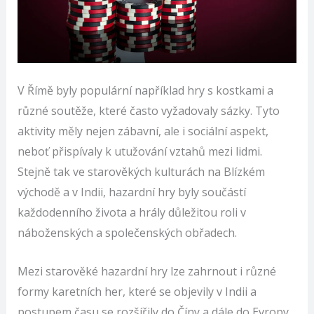
V Římě byly populární například hry s kostkami a
různé soutěže, které často vyžadovaly sázky. Tyto
aktivity měly nejen zábavní, ale i sociální aspekt,
neboť přispívaly k utužování vztahů mezi lidmi.
Stejně tak ve starověkých kulturách na Blízkém
východě a v Indii, hazardní hry byly součástí
každodenního života a hrály důležitou roli v
náboženských a společenských obřadech.
Mezi starověké hazardní hry lze zahrnout i různé
formy karetních her, které se objevily v Indii a
postupem času se rozšířily do Číny a dále do Evropy.