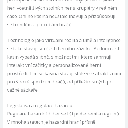
her, včetně živých stolních her s krupiéry v reálném
čase. Online kasina neustále inovují a přizpůsobují
se trendům a potřebám hráčů.
Technologie jako virtuální realita a umělá inteligence
se také stávají součástí herního zážitku. Budoucnost
kasin vypadá slibně, s možnostmi, které zahrnují
interaktivní zážitky a personalizované herní
prostředí. Tím se kasina stávají stále více atraktivními
pro široké spektrum hráčů, od příležitostných po
vážné sázkaře.
Legislativa a regulace hazardu
Regulace hazardních her se liší podle zemí a regionů.
V mnoha státech je hazardní hraní přísně