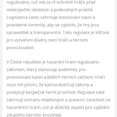
regulováno, což má za cíl ochránit hráče před
nebezpečím závislosti a podvodných praktik.
Legislativa často zahrnuje licencování kasin a
pravidelné kontroly, aby se zajistilo, že hry jsou
spravedlivé a transparentní. Tato regulace je klíčová
pro vytváření důvěry mezi hráči a herními
provozovateli.
V České republice je hazardní hraní regulováno
zákonem, který stanovuje podmínky pro
provozování kasin a dalších herních zařízení. Hráči
musí mít jistotu, že kasina dodržují zákony a
poskytují bezpečné herní prostředí. Regulace také
zahrnují ochranu mladistvých a prevenci závislosti na
hazardních hrách, což je důležitý aspekt pro zajištění
zdravého herního prostředí.