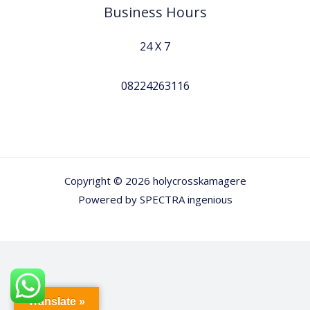
Business Hours
24 X 7
08224263116
Copyright © 2026 holycrosskamagere
Powered by
SPECTRA ingenious
Translate »