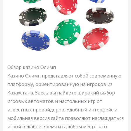
Обзор казино Олимп
Казино Олимп представляет собой современную
платформу, ориентированную на игроков из
Казахстана. Здесь вы найдете широкий выбор
игровых автоматов и настольных игр от
известных провайдеров. Удобный интерфейс и
мобильная версия сайта позволяют наслаждаться
игрой в любое время и в любом месте, что