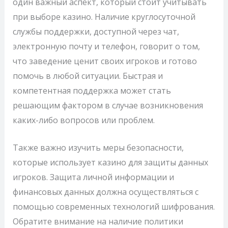
один важный аспект, который стоит учитывать
при выборе казино. Наличие круглосуточной
службы поддержки, доступной через чат,
электронную почту и телефон, говорит о том,
что заведение ценит своих игроков и готово
помочь в любой ситуации. Быстрая и
компетентная поддержка может стать
решающим фактором в случае возникновения
каких-либо вопросов или проблем.
Также важно изучить меры безопасности,
которые использует казино для защиты данных
игроков. Защита личной информации и
финансовых данных должна осуществляться с
помощью современных технологий шифрования.
Обратите внимание на наличие политики