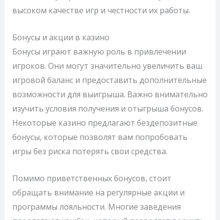
высоком качестве игр и честности их работы.
Бонусы и акции в казино
Бонусы играют важную роль в привлечении
игроков. Они могут значительно увеличить ваш
игровой баланс и предоставить дополнительные
возможности для выигрыша. Важно внимательно
изучить условия получения и отыгрыша бонусов.
Некоторые казино предлагают бездепозитные
бонусы, которые позволят вам попробовать
игры без риска потерять свои средства.
Помимо приветственных бонусов, стоит
обращать внимание на регулярные акции и
программы лояльности. Многие заведения