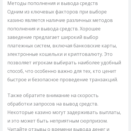
Методы пополнения и вывода средств
Одним из ключевых факторов при выборе
казино является наличие различных методов
пополнения и вывода средств. Хорошее
заведение предлагает широкий выбор
платежных систем, включая банковские карты,
электронные кошельки и криптовалюту. Это
позволяет игрокам выбирать наиболее удобный
способ, что особенно важно для тех, кто ценит
быстрое и безопасное проведение транзакций.
Также обратите внимание на скорость
обработки запросов на вывод средств.
Некоторые казино могут задерживать выплаты,
и это может быть неприятным сюрпризом.
Читайте отзывы о времени вывода денег и