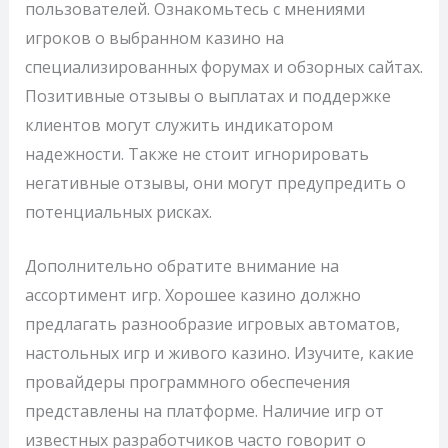
пользователей. Ознакомьтесь с мнениями
игроков о выбранном казино на
специализированных форумах и обзорных сайтах.
Позитивные отзывы о выплатах и поддержке
клиентов могут служить индикатором
надежности. Также не стоит игнорировать
негативные отзывы, они могут предупредить о
потенциальных рисках.
Дополнительно обратите внимание на
ассортимент игр. Хорошее казино должно
предлагать разнообразие игровых автоматов,
настольных игр и живого казино. Изучите, какие
провайдеры программного обеспечения
представлены на платформе. Наличие игр от
известных разработчиков часто говорит о