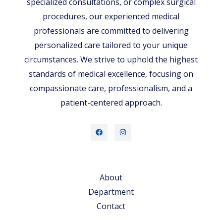
specialized consultations, or complex surgical
procedures, our experienced medical
professionals are committed to delivering
personalized care tailored to your unique
circumstances. We strive to uphold the highest
standards of medical excellence, focusing on
compassionate care, professionalism, and a
patient-centered approach.
About
Department
Contact