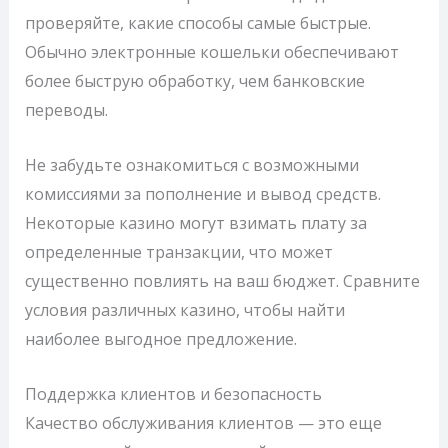
проверяйте, какие способы самые быстрые.
Обычно электронные кошельки обеспечивают
более быструю обработку, чем банковские
переводы.
Не забудьте ознакомиться с возможными
комиссиями за пополнение и вывод средств.
Некоторые казино могут взимать плату за
определенные транзакции, что может
существенно повлиять на ваш бюджет. Сравните
условия различных казино, чтобы найти
наиболее выгодное предложение.
Поддержка клиентов и безопасность
Качество обслуживания клиентов — это еще