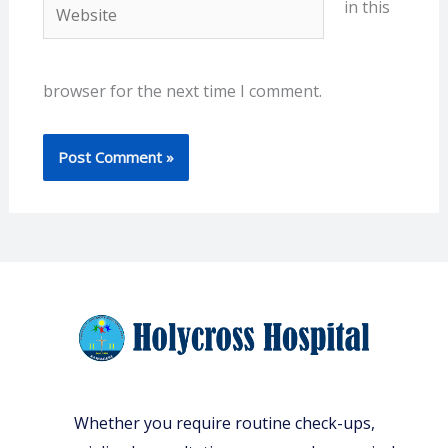
Website
in this
browser for the next time I comment.
Whether you require routine check-ups,