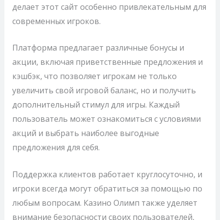
делает этот сайт особенно привлекательным для
современных игроков.
Платформа предлагает различные бонусы и
акции, включая приветственные предложения и
кэшбэк, что позволяет игрокам не только
увеличить свой игровой баланс, но и получить
дополнительный стимул для игры. Каждый
пользователь может ознакомиться с условиями
акций и выбрать наиболее выгодные
предложения для себя.
Поддержка клиентов работает круглосуточно, и
игроки всегда могут обратиться за помощью по
любым вопросам. Казино Олимп также уделяет
внимание безопасности своих пользователей,