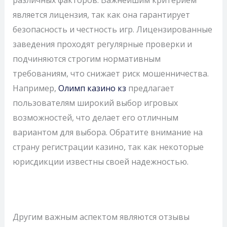
является лицензия, так как она гарантирует
безопасность и честность игр. Лицензированные
заведения проходят регулярные проверки и
подчиняются строгим нормативным
требованиям, что снижает риск мошенничества.
Например,
Олимп казино кз
предлагает
пользователям широкий выбор игровых
возможностей, что делает его отличным
вариантом для выбора. Обратите внимание на
страну регистрации казино, так как некоторые
юрисдикции известны своей надежностью.
Другим важным аспектом являются отзывы